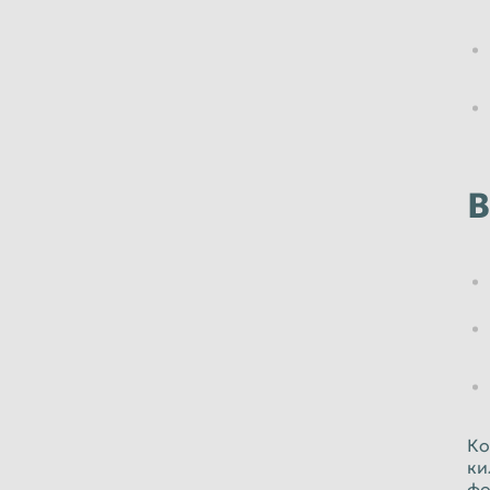
В
Ко
ки
фо