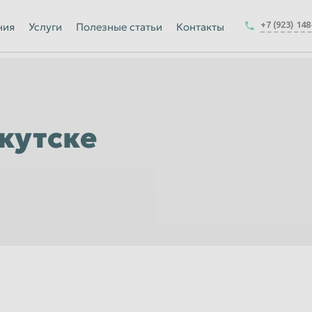
Йошкар-Ола
+7 (923) 14
ния
Услуги
Полезные статьи
Контакты
Калуга
Керчь
-на-Амуре
Королёв
Краснодар
кутске
Курск
Магнитогорск
Москва
Набережные Челны
ск
Нижнекамск
Новокузнецк
Новочеркасск