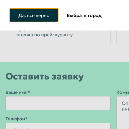
ПРОЙТИ ПРОЦЕДУРУ ОЦЕНКИ
3
Да, всё верно
Выбрать город
После осмотра лома Вы и наш
специалист проезжаете к месту, где
будет произведено взвешивание и
оценка по прейскуранту.
Оставить заявку
Ваше имя*
Комм
Телефон*