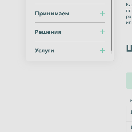
Норильск
Омск
Ка
пл
Оренбург
Орск
Принимаем
ра
ил
Пермь
Петрозаводс
Решения
Подольск
Прокопьевск
Ростов-на-Дону
Рыбинск
Ц
Услуги
Салават
Самара
Саранск
Саратов
Северодвинск
Симферополь
Сочи
Ставрополь
Стерлитамак
Сургут
Сыктывкар
Таганрог
Тверь
Тольятти
Тула
Тюмень