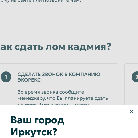
ак сдать лом кадмия?
СДЕЛАТЬ ЗВОНОК В КОМПАНИЮ
1
ЭКОРЕКС
Во время звонка сообщите
менеджеру, что Вы планируете сдать
кадмий. Консультант уточнит
расценки и подскажет, дальнейшие
действия по продаже машины.
Ваш город
Иркутск?