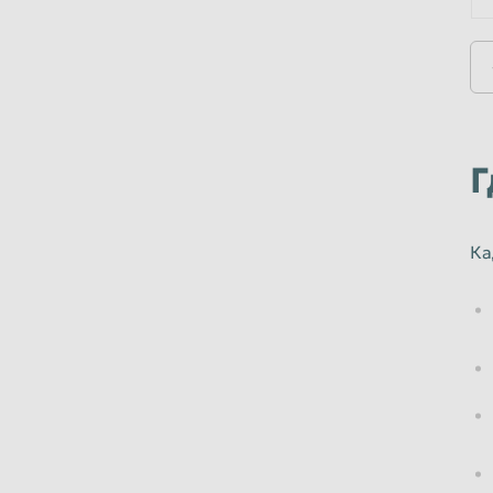
Ульяновск
Уссурийск
Хабаровск
Химки
Челябинск
Череповец
Шахты
Электросталь
Южно-Сахалинск
Якутск
Г
Ка