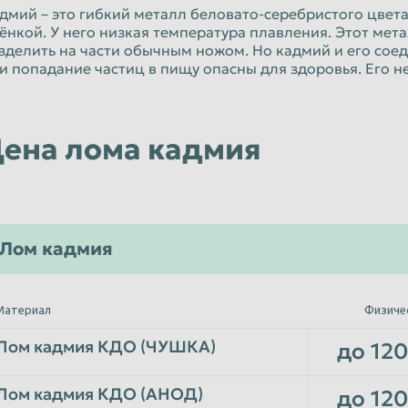
Орёл
дмий – это гибкий металл беловато-серебристого цвет
ёнкой. У него низкая температура плавления. Этот мета
Пенза
зделить на части обычным ножом. Но кадмий и его сое
и попадание частиц в пищу опасны для здоровья. Его н
к
Петропавловск-Камчатский
Псков
Рязань
ена лома кадмия
Санкт-Петербург
Севастополь
Смоленск
Лом кадмия
Старый Оскол
Сызрань
Материал
Физиче
Тамбов
Лом кадмия КДО (ЧУШКА)
до 120
Томск
Улан-Удэ
Лом кадмия КДО (АНОД)
до 120