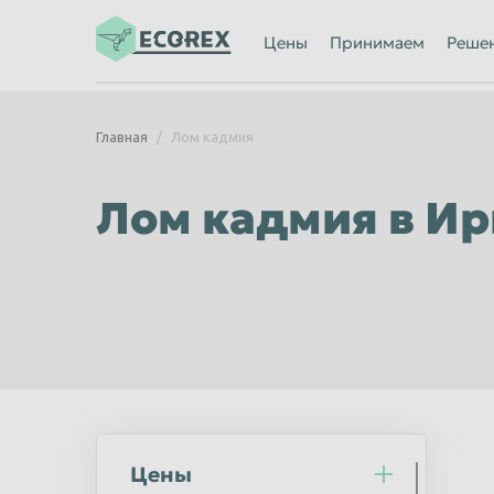
Ижевск
Иркутск
Цены
Принимаем
Реше
Казань
Калининград
Каменск-Уральский
Кемерово
Главная
Лом кадмия
Киров
Комсомольск
Кострома
Красногорск
Лом кадмия в Ир
Красноярск
Курган
Липецк
Люберцы
Махачкала
Миасс
Мурманск
Мытищи
Нальчик
Нижневартов
Нижний Новгород
Нижний Тагил
Новороссийск
Новосибирск
Цены