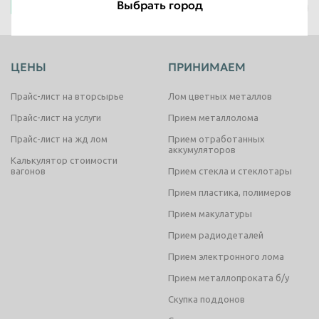
Выбрать город
Иркутск
Таганрог
Тамбов
Тверь
Тольятти
ЦЕНЫ
ПРИНИМАЕМ
Томск
Тула
Прайс-лист на вторсырье
Лом цветных металлов
Тюмень
Улан-Удэ
Прайс-лист на услуги
Прием металлолома
Ульяновск
Уссурийск
Прайс-лист на жд лом
Прием отработанных
Уфа
Хабаровск
аккумуляторов
Калькулятор стоимости
вагонов
Прием стекла и стеклотары
Химки
Чебоксары
Прием пластика, полимеров
Челябинск
Череповец
Прием макулатуры
Чита
Шахты
Прием радиодеталей
Электросталь
Энгельс
Прием электронного лома
Южно-Сахалинск
Якутск
Прием металлопроката б/у
Ярославль
Скупка поддонов