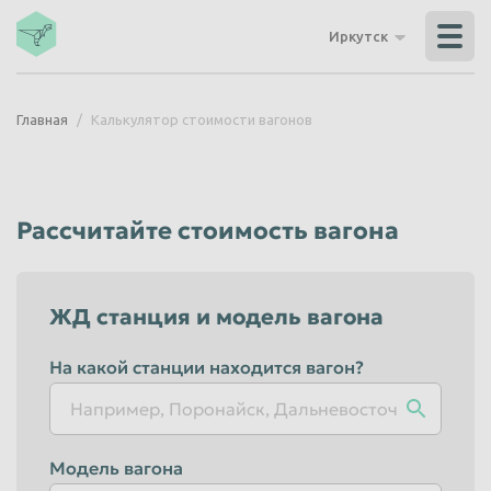
Владикавказ
Владимир
Иркутск
Волгоград
Волгодонск
Волжский
Вологда
Главная
Калькулятор стоимости вагонов
Воронеж
Грозный
Дзержинск
Екатеринбург
Иваново
Ижевск
Рассчитайте стоимость вагона
Иркутск
Йошкар-Ола
Казань
Калининград
ЖД станция и модель вагона
Калуга
Каменск-Уральский
Кемерово
Керчь
На какой станции находится вагон?
Киров
Комсомольск-на-Амуре
Королёв
Кострома
Модель вагона
Красногорск
Краснодар