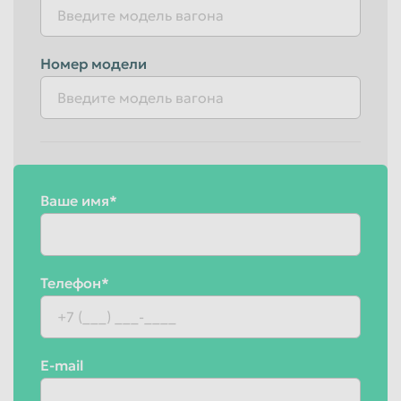
Красноярск
Курган
Курск
Липецк
Номер модели
Люберцы
Магнитогорск
Махачкала
Миасс
Москва
Мурманск
Мытищи
Набережные Челны
Ваше имя*
Нальчик
Нижневартовск
Нижнекамск
Нижний Новгород
Нижний Тагил
Новокузнецк
Телефон*
Новороссийск
Новосибирск
Новочеркасск
Норильск
Омск
Орёл
E-mail
Оренбург
Орск