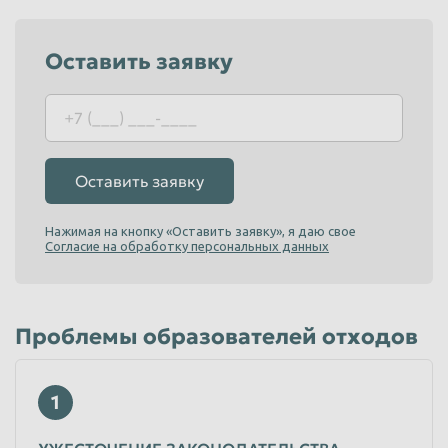
Пенза
Пермь
Оставить заявку
Петрозаводск
Петропавловск-Камчатский
Подольск
Прокопьевск
Псков
Ростов-на-Дону
Рыбинск
Рязань
Оставить заявку
Салават
Самара
Нажимая на кнопку «Оставить заявку», я даю свое
Санкт-Петербург
Саранск
Согласие на обработку персональных данных
Саратов
Севастополь
Северодвинск
Симферополь
Проблемы образователей отходов
Смоленск
Сочи
Ставрополь
Старый Оскол
1
Стерлитамак
Сургут
Сызрань
Сыктывкар