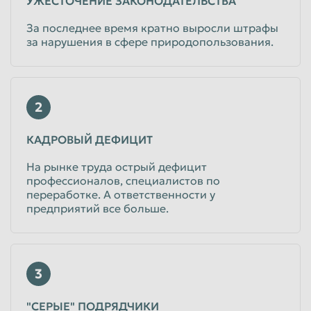
УЖЕСТОЧЕНИЕ ЗАКОНОДАТЕЛЬСТВА
Таганрог
Тамбов
За последнее время кратно выросли штрафы
за нарушения в сфере природопользования.
Тверь
Тольятти
Томск
Тула
Тюмень
Улан-Удэ
2
Ульяновск
Уссурийск
КАДРОВЫЙ ДЕФИЦИТ
Уфа
Хабаровск
На рынке труда острый дефицит
Химки
Чебоксары
профессионалов, специалистов по
переработке. А ответственности у
Челябинск
Череповец
предприятий все больше.
Чита
Шахты
Электросталь
Энгельс
Южно-Сахалинск
Якутск
3
Ярославль
"СЕРЫЕ" ПОДРЯДЧИКИ