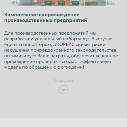
Красноярск
Курган
Комплексное сопровождение
Курск
Липецк
производственных предприятий
Люберцы
Магнитогорск
Для производственных предприятий мы
Махачкала
Миасс
разработали уникальный набор услуг. Выступая
единым оператором, ЭКОРЕКС снизит риски
Москва
Мурманск
нарушения природоохранного законодательства,
оптимизирует Ваши затраты, обеспечит успешное
Мытищи
Набережные Челны
прохождение проверок - создаст эффективную
Нальчик
Нижневартовск
модель по обращению с отходами!
Нижнекамск
Нижний Новгород
Подробнее
Нижний Тагил
Новокузнецк
Новороссийск
Новосибирск
Новочеркасск
Норильск
Омск
Орёл
Оренбург
Орск