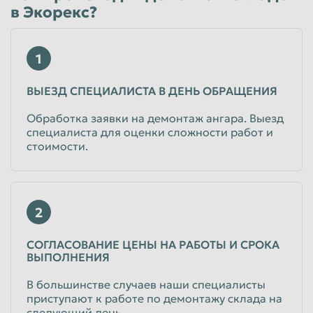
в Экорекс?
Пенза
Пермь
Петрозаводск
Петропавловск-Камчатский
1
Подольск
Прокопьевск
ВЫЕЗД СПЕЦИАЛИСТА В ДЕНЬ ОБРАЩЕНИЯ
Псков
Ростов-на-Дону
Рыбинск
Обработка заявки на демонтаж ангара. Выезд
Рязань
специалиста для оценки сложности работ и
Салават
Самара
стоимости.
Санкт-Петербург
Саранск
Саратов
Севастополь
2
Северодвинск
Симферополь
Смоленск
Сочи
СОГЛАСОВАНИЕ ЦЕНЫ НА РАБОТЫ И СРОКА
ВЫПОЛНЕНИЯ
Ставрополь
Старый Оскол
В большинстве случаев наши специалисты
Стерлитамак
Сургут
приступают к работе по демонтажу склада на
следующий день.
Сызрань
Сыктывкар