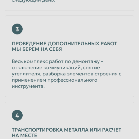
Таганрог
Тамбов
Тверь
Тольятти
3
Томск
Тула
ПРОВЕДЕНИЕ ДОПОЛНИТЕЛЬНЫХ РАБОТ
Тюмень
Улан-Удэ
МЫ БЕРЕМ НА СЕБЯ
Ульяновск
Уссурийск
Весь комплекс работ по демонтажу –
Уфа
Хабаровск
отключение коммуникаций, снятие
утеплителя, разборка элементов строения с
Химки
Чебоксары
применением профессионального
инструмента.
Челябинск
Череповец
Чита
Шахты
Электросталь
Энгельс
4
Южно-Сахалинск
Якутск
ТРАНСПОРТИРОВКА МЕТАЛЛА ИЛИ РАСЧЕТ
Ярославль
НА МЕСТЕ