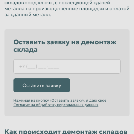
складов «под ключ», с последующей сдачей
Красноярск
Курган
металла на производственные площадки и оплатой
за сданный металл.
Курск
Липецк
Люберцы
Магнитогорск
Махачкала
Миасс
Оставить заявку на демонтаж
Москва
склада
Мурманск
Мытищи
Набережные Челны
Нальчик
Нижневартовск
Нижнекамск
Нижний Новгород
Оставить заявку
Нижний Тагил
Новокузнецк
Новороссийск
Новосибирск
Нажимая на кнопку «Оставить заявку», я даю свое
Согласие на обработку персональных данных
Новочеркасск
Норильск
Омск
Орёл
Как происходит демонтаж складов
Оренбург
Орск