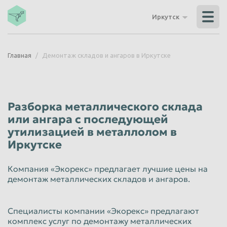
Владикавказ
Владимир
Иркутск
Волгоград
Волгодонск
Волжский
Вологда
Главная
Демонтаж складов и ангаров в Иркутске
Воронеж
Грозный
Дзержинск
Екатеринбург
Иваново
Ижевск
Разборка металлического склада
Иркутск
Йошкар-Ола
или ангара с последующей
утилизацией в металлолом в
Казань
Калининград
Иркутске
Калуга
Каменск-Уральский
Кемерово
Керчь
Компания «Экорекс» предлагает лучшие цены на
демонтаж металлических складов и ангаров.
Киров
Комсомольск-на-Амуре
Королёв
Кострома
Специалисты компании «Экорекс» предлагают
Красногорск
Краснодар
комплекс услуг по демонтажу металлических