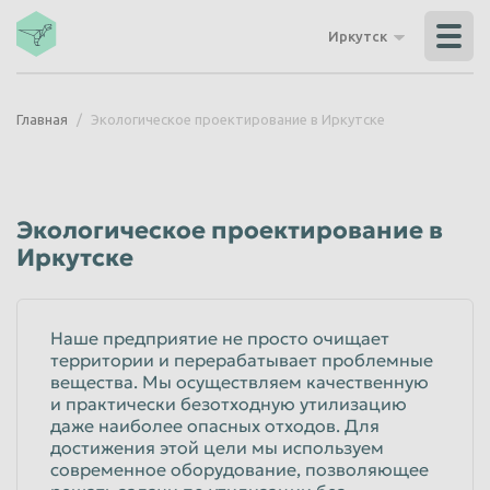
Владикавказ
Владимир
Иркутск
Волгоград
Волгодонск
Волжский
Вологда
Главная
Экологическое проектирование в Иркутске
Воронеж
Грозный
Дзержинск
Екатеринбург
Иваново
Ижевск
Экологическое проектирование в
Иркутск
Йошкар-Ола
Иркутске
Казань
Калининград
Калуга
Каменск-Уральский
Наше предприятие не просто очищает
территории и перерабатывает проблемные
Кемерово
Керчь
вещества. Мы осуществляем качественную
Киров
Комсомольск-на-Амуре
и практически безотходную утилизацию
даже наиболее опасных отходов. Для
Королёв
Кострома
достижения этой цели мы используем
современное оборудование, позволяющее
Красногорск
Краснодар