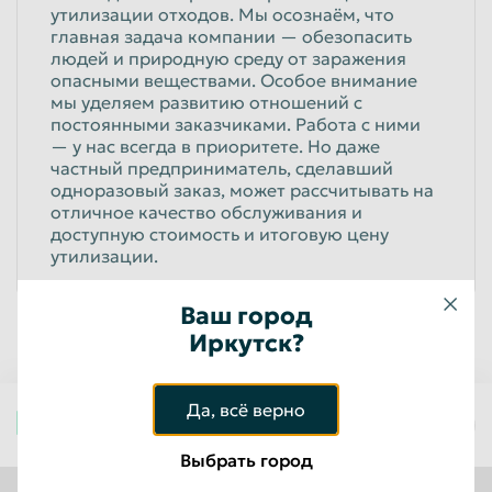
утилизации отходов. Мы осознаём, что
Пенза
Пермь
главная задача компании — обезопасить
людей и природную среду от заражения
Петрозаводск
Петропавловск-Камчатский
опасными веществами. Особое внимание
мы уделяем развитию отношений с
Подольск
Прокопьевск
постоянными заказчиками. Работа с ними
— у нас всегда в приоритете. Но даже
Псков
Ростов-на-Дону
частный предприниматель, сделавший
Рыбинск
Рязань
одноразовый заказ, может рассчитывать на
отличное качество обслуживания и
Салават
Самара
доступную стоимость и итоговую цену
утилизации.
Санкт-Петербург
Саранск
Саратов
Севастополь
Ваш город
Северодвинск
Иркутск?
Симферополь
Смоленск
Сочи
Да, всё верно
Ставрополь
Старый Оскол
Иркутск
Стерлитамак
Сургут
Выбрать город
Сызрань
Сыктывкар