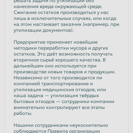
решать задачи по утилизации без
нанесения вреда окружающей среде.
Красноярск
Курган
Сжигание остатков производиться у нас
Курск
Липецк
лишь в исключительных случаях, или когда
на этом настаивает заказчик (например, при
Люберцы
Магнитогорск
утилизации документов).
Махачкала
Миасс
Предприятие применяет новейшие
методики переработки мусора и других
Москва
Мурманск
остатков. Это даёт возможность получать
Мытищи
Набережные Челны
вторичное сырьё хорошего качества. В
дальнейшем оно используется при
Нальчик
Нижневартовск
производстве новых товаров и продукции.
Независимо от того производится ли
Нижнекамск
Нижний Новгород
компанией транспортирование и
утилизация медицинских отходов, или
Нижний Тагил
Новокузнецк
наша задача — утилизация твёрдых
Новороссийск
Новосибирск
бытовых отходов — сотрудники компании
внимательно контролируют все этапы
Новочеркасск
Норильск
работы.
Омск
Орёл
Нашими сотрудниками неукоснительно
соблюдаются Правила организации
Оренбург
Орск