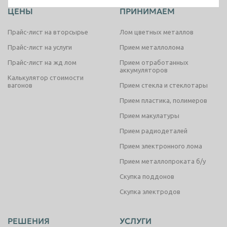
ЦЕНЫ
ПРИНИМАЕМ
Таганрог
Тамбов
Прайс-лист на вторсырье
Лом цветных металлов
Тверь
Тольятти
Прайс-лист на услуги
Прием металлолома
Томск
Тула
Прайс-лист на жд лом
Прием отработанных
Тюмень
аккумуляторов
Улан-Удэ
Калькулятор стоимости
вагонов
Прием стекла и стеклотары
Ульяновск
Уссурийск
Прием пластика, полимеров
Уфа
Хабаровск
Прием макулатуры
Химки
Чебоксары
Прием радиодеталей
Челябинск
Череповец
Прием электронного лома
Чита
Шахты
Прием металлопроката б/у
Электросталь
Скупка поддонов
Энгельс
Скупка электродов
Южно-Сахалинск
Якутск
Ярославль
РЕШЕНИЯ
УСЛУГИ