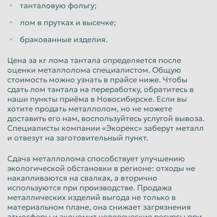
танталовую фольгу;
Таганрог
Тамбов
лом в прутках и высечке;
Тверь
Тольятти
бракованные изделия.
Томск
Тула
Цена за кг лома тантала определяется после
Тюмень
Улан-Удэ
оценки металлолома специалистом. Общую
стоимость можно узнать в прайсе ниже. Чтобы
Ульяновск
Уссурийск
сдать лом тантала на переработку, обратитесь в
наши пункты приёма в Новосибирске. Если вы
Уфа
Хабаровск
хотите продать металлолом, но не можете
доставить его нам, воспользуйтесь услугой вывоза.
Химки
Чебоксары
Специалисты компании «Экорекс» заберут металл
Челябинск
Череповец
и отвезут на заготовительный пункт.
Чита
Шахты
Сдача металлолома способствует улучшению
экологической обстановки в регионе: отходы не
Электросталь
Энгельс
накапливаются на свалках, а вторично
Южно-Сахалинск
Якутск
используются при производстве. Продажа
металлических изделий выгода не только в
Ярославль
материальном плане, она снижает загрязнения
атмосферы и экономит человеческие ресурсы при