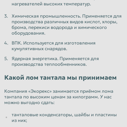
нагревателей высоких температур.
Пенза
Пермь
Химическая промышленность. Применяется для
Петрозаводск
Петропавловск-Камчатский
производства различных видов кислот, хлоры,
брома, перекиси водорода и химического
Подольск
Прокопьевск
оборудования.
Псков
Ростов-на-Дону
ВПК. Используется для изготовления
Рыбинск
Рязань
кумулятивных снарядов.
Салават
Самара
Ядерная энергетика. Применяется для
производства теплообменников.
Санкт-Петербург
Саранск
Какой лом тантала мы принимаем
Саратов
Севастополь
Северодвинск
Симферополь
Компания «Экорекс» занимается приёмом лома
тантала по высоким ценам за килограмм. У нас
Смоленск
Сочи
можно выгодно сдать:
Ставрополь
Старый Оскол
танталовые конденсаторы, шайбы и пластины
Стерлитамак
Сургут
из них;
Сызрань
Сыктывкар