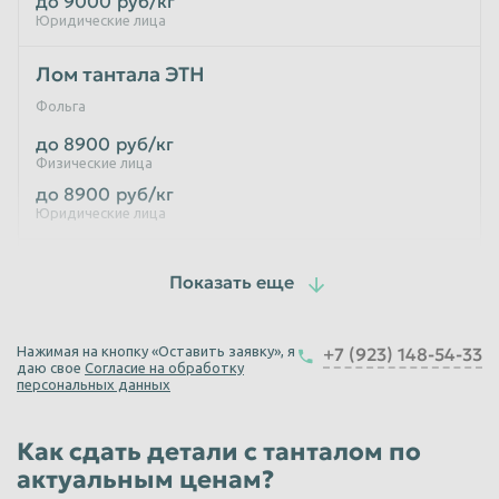
до 9000
руб/кг
Юридические лица
Лом тантала ЭТН
Фольга
до 8900
руб/кг
Физические лица
до 8900
руб/кг
Юридические лица
Лом тантала К52-1
Внутренний циллиндр
до 8900
руб/кг
Нажимая на кнопку «Оставить заявку», я
+7 (923) 148-54-33
Физические лица
даю свое
Согласие на обработку
до 8900
руб/кг
персональных данных
Юридические лица
Как сдать детали с танталом по
Лом тантала К52-9
актуальным ценам?
Внутренний циллиндр