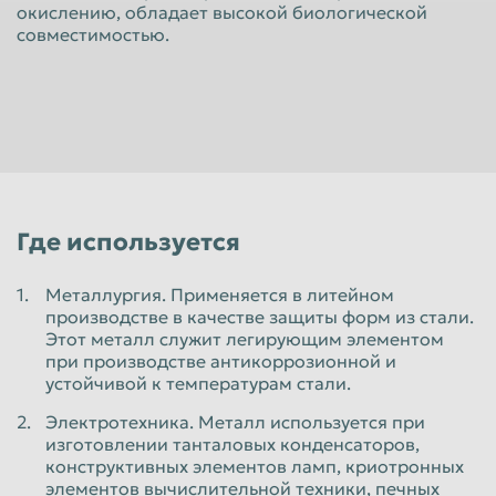
окислению, обладает высокой биологической
Красноярск
Курган
совместимостью.
Курск
Липецк
Люберцы
Магнитогорск
Махачкала
Миасс
Москва
Мурманск
Мытищи
Набережные Челны
Где используется
Нальчик
Нижневартовск
Металлургия. Применяется в литейном
Нижнекамск
Нижний Новгород
производстве в качестве защиты форм из стали.
Нижний Тагил
Новокузнецк
Этот металл служит легирующим элементом
при производстве антикоррозионной и
Новороссийск
Новосибирск
устойчивой к температурам стали.
Новочеркасск
Норильск
Электротехника. Металл используется при
изготовлении танталовых конденсаторов,
Омск
Орёл
конструктивных элементов ламп, криотронных
элементов вычислительной техники, печных
Оренбург
Орск