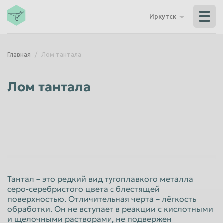
Владикавказ
Владимир
Иркутск
Волгоград
Волгодонск
Волжский
Вологда
Главная
Лом тантала
Воронеж
Грозный
Дзержинск
Екатеринбург
Лом тантала
Иваново
Ижевск
Иркутск
Йошкар-Ола
Казань
Калининград
Калуга
Каменск-Уральский
Кемерово
Керчь
Тантал – это редкий вид тугоплавкого металла
Киров
Комсомольск-на-Амуре
серо-серебристого цвета с блестящей
поверхностью. Отличительная черта – лёгкость
Королёв
Кострома
обработки. Он не вступает в реакции с кислотными
Красногорск
Краснодар
и щелочными растворами, не подвержен